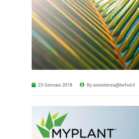
25 Gennaio 2018
By
assistenza@befed.it