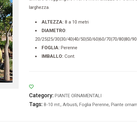
larghezza.
ALTEZZA:
8 a 10 metri
DIAMETRO
:
20/25|25/30|30/40|40/50|50/60|60/70|70/80|80/90
FOGLIA:
Perenne
IMBALLO:
Cont.
Category:
PIANTE ORNAMENTALI
Tags:
8-10 mt.
,
Arbusti
,
Foglia Perenne
,
Piante ornam