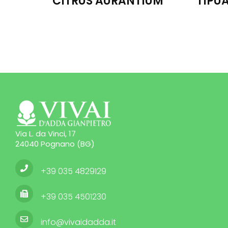
IUM
TIPUANA TIPU
DIOS
Via L. da Vinci, 17
24040 Pognano (BG)
+39 035 4829129
+39 035 4501230
info@vivaidadda.it