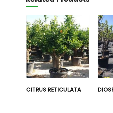
N
CITRUS RETICULATA
DIOS