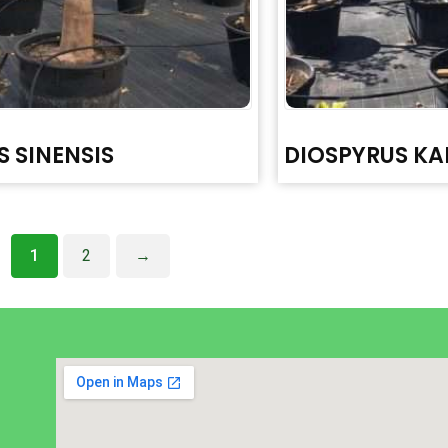
S SINENSIS
DIOSPYRUS KA
1
2
→